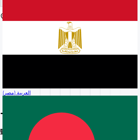
取得
所在地
العربية (مصر)
監視