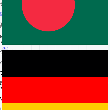
サーバーとウェブサイトのリアルタイム監視。
詳細を見る
高度な IP & ドメインルックアップ
BGP テーブル、RIR、WHOIS を使用して任意の IP またはド
メインを詳細分析します。
বাংলা
位置情報と ASN
ASN、ISP、およびサーバーの物理的な所在地を特定します。
プロキシ、VPN、データセンター検出
既知のデータセンター（AWS、Hetzner 等）やプライバシー
ネットワークを検出します。
WHOIS と不正報告
レジストラにドメイン登録情報および不正報告先を照会しま