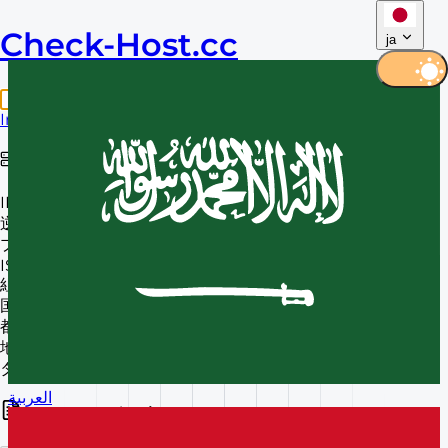
Check-Host.
cc
ja
Info
Ping
HTTP
TCP
UDP
MTR
DNS
ホスト情報
IP アドレス
逆引き
プライバシー
ISP
組織
国
都市
地域
タイムゾーン
العربية
WHOIS データ